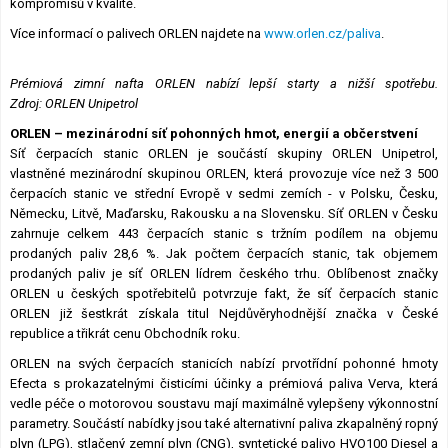
kompromisů v kvalitě.
Více informací o palivech ORLEN najdete na
www.orlen.cz/paliva
.
Prémiová zimní nafta ORLEN nabízí lepší starty a nižší spotřebu.
Zdroj: ORLEN Unipetrol
ORLEN – mezinárodní síť pohonných hmot, energií a občerstvení
Síť čerpacích stanic ORLEN je součástí skupiny ORLEN Unipetrol,
vlastněné mezinárodní skupinou ORLEN, která provozuje více než 3 500
čerpacích stanic ve střední Evropě v sedmi zemích - v Polsku, Česku,
Německu, Litvě, Maďarsku, Rakousku a na Slovensku. Síť ORLEN v Česku
zahrnuje celkem 443 čerpacích stanic s tržním podílem na objemu
prodaných paliv 28,6 %. Jak počtem čerpacích stanic, tak objemem
prodaných paliv je síť ORLEN lídrem českého trhu. Oblíbenost značky
ORLEN u českých spotřebitelů potvrzuje fakt, že síť čerpacích stanic
ORLEN již šestkrát získala titul Nejdůvěryhodnější značka v České
republice a třikrát cenu Obchodník roku.
ORLEN na svých čerpacích stanicích nabízí prvotřídní pohonné hmoty
Efecta s prokazatelnými čisticími účinky a prémiová paliva Verva, která
vedle péče o motorovou soustavu mají maximálně vylepšeny výkonnostní
parametry. Součástí nabídky jsou také alternativní paliva zkapalněný ropný
plyn (LPG), stlačený zemní plyn (CNG), syntetické palivo HVO100 Diesel a