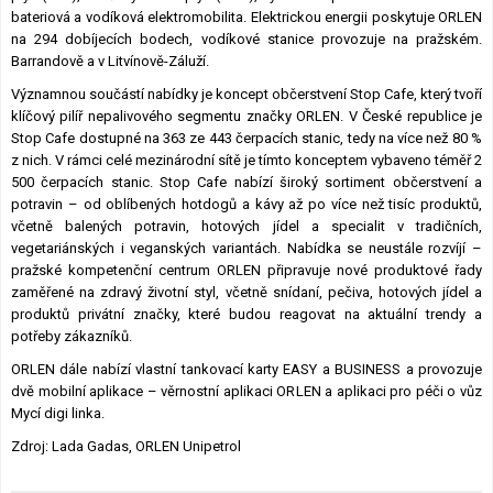
bateriová a vodíková elektromobilita. Elektrickou energii poskytuje ORLEN
na 294 dobíjecích bodech, vodíkové stanice provozuje na pražském.
Barrandově a v Litvínově-Záluží.
Významnou součástí nabídky je koncept občerstvení Stop Cafe, který tvoří
klíčový pilíř nepalivového segmentu značky ORLEN. V České republice je
Stop Cafe dostupné na 363 ze 443 čerpacích stanic, tedy na více než 80 %
z nich. V rámci celé mezinárodní sítě je tímto konceptem vybaveno téměř 2
500 čerpacích stanic. Stop Cafe nabízí široký sortiment občerstvení a
potravin – od oblíbených hotdogů a kávy až po více než tisíc produktů,
včetně balených potravin, hotových jídel a specialit v tradičních,
vegetariánských i veganských variantách. Nabídka se neustále rozvíjí –
pražské kompetenční centrum ORLEN připravuje nové produktové řady
zaměřené na zdravý životní styl, včetně snídaní, pečiva, hotových jídel a
produktů privátní značky, které budou reagovat na aktuální trendy a
potřeby zákazníků.
ORLEN dále nabízí vlastní tankovací karty EASY a BUSINESS a provozuje
dvě mobilní aplikace – věrnostní aplikaci ORLEN a aplikaci pro péči o vůz
Mycí digi linka.
Zdroj: Lada Gadas, ORLEN Unipetrol