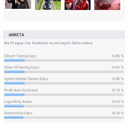
ANKETA
Na Prague Car Festivalu se mi nejvíc líbila sekce
Eibach Tuning Expo
16.86 %
Orlen Oil Racing Expo
16.81 %
Spies Hecker Classic Expo
16.82 %
Pirelli Auto Exclusive
16.73 %
Liqui Moly Arena
16.32 %
Automotive Expo
16.45 %