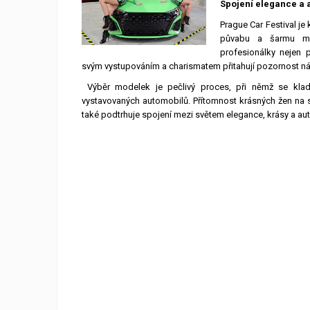
Spojení elegance a 
Prague Car Festival je
půvabu a šarmu mod
profesionálky nejen 
svým vystupováním a charismatem přitahují pozornost náv
​ Výběr modelek je pečlivý proces, při němž se klade
vystavovaných automobilů. Přítomnost krásných žen na st
také podtrhuje spojení mezi světem elegance, krásy a a