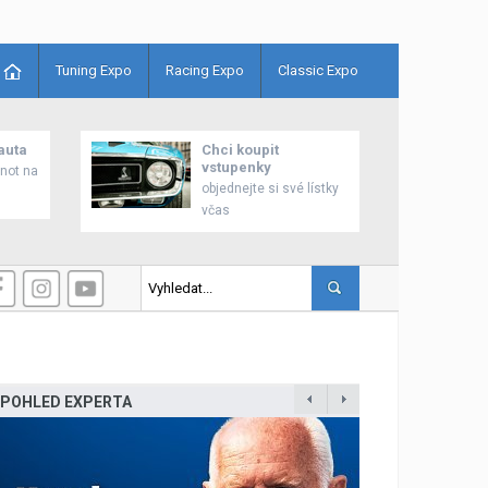
Tuning Expo
Racing Expo
Classic Expo
auta
Chci koupit
vstupenky
enot na
objednejte si své lístky
včas
i zahájilo prodej nového modelu Grandis
POHLED EXPERTA