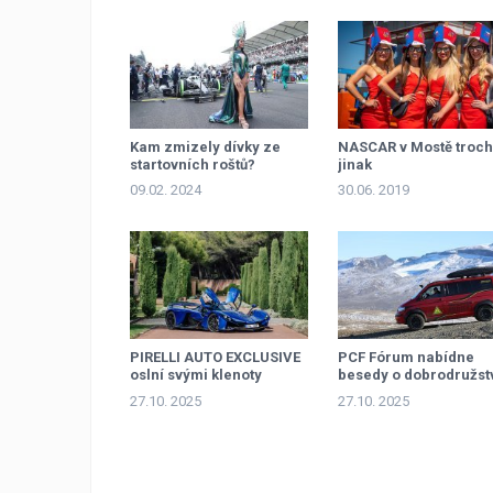
Kam zmizely dívky ze
NASCAR v Mostě troc
startovních roštů?
jinak
09.02. 2024
30.06. 2019
PIRELLI AUTO EXCLUSIVE
PCF Fórum nabídne
oslní svými klenoty
besedy o dobrodružstv
inspiraci
27.10. 2025
27.10. 2025