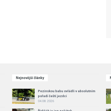
Nejnovější články
Pezinskou babu ovládli v absolutním
pořadí čeští jezdci
04.08. 2026
Řidičák je jen začátek