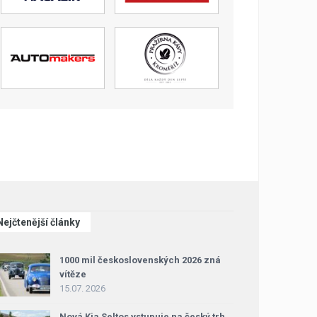
Nejčtenější články
1000 mil československých 2026 zná
vítěze
15.07. 2026
Nová Kia Seltos vstupuje na český trh