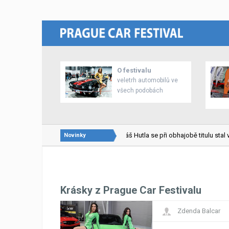
O festivalu
veletrh automobilů ve
všech podobách
22.02.2026
Lukáš Hutla se při obhajobě titulu stal vi
Novinky
Krásky z Prague Car Festivalu
Zdenda Balcar