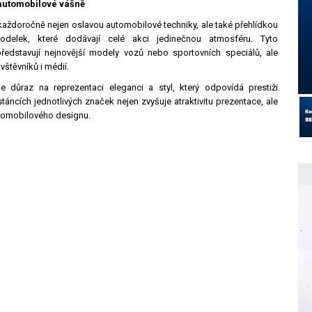
automobilové vášně
 každoročně nejen oslavou automobilové techniky, ale také přehlídkou
elek, které dodávají celé akci jedinečnou atmosféru. Tyto
představují nejnovější modely vozů nebo sportovních speciálů, ale
štěvníků i médií.
 důraz na reprezentaci eleganci a styl, který odpovídá prestiži
áncích jednotlivých značek nejen zvyšuje atraktivitu prezentace, ale
utomobilového designu.