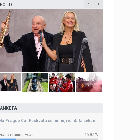
FOTO
ANKETA
Na Prague Car Festivalu se mi nejvíc líbila sekce
Eibach Tuning Expo
16.87 %