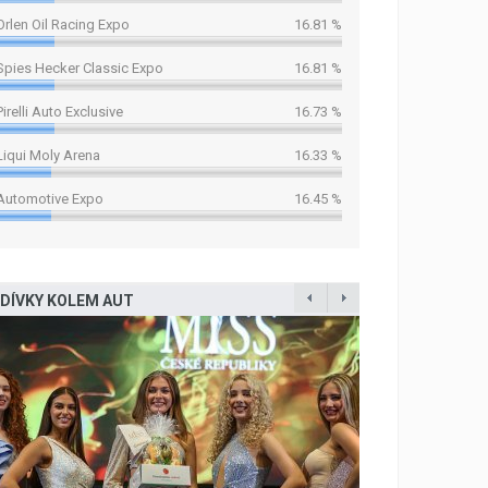
Orlen Oil Racing Expo
16.81 %
Spies Hecker Classic Expo
16.81 %
Pirelli Auto Exclusive
16.73 %
Liqui Moly Arena
16.33 %
Automotive Expo
16.45 %
DÍVKY KOLEM AUT