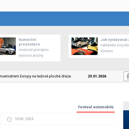
Komerční
Jak vystavovat 
prezentace
nabídněte svůj kl
možnost pronájmu
výstavu
výstavní plochy
cemistrem Evropy na ledové ploché dráze
23.01.2026
Mitsubish
Festival automobilů
10.02. 2025