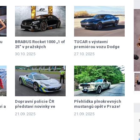
hu
BRABUS Rocket 1000 „1 of
TUCAR s výstavní
25“ v pražských
premiérou vozu Dodge
Letňanech
Charger Daytona
30.10. 2025
27.10. 2025
Dopravní policie ČR
Přehlídka plnokrevných
í a
představí novinky ve
mustangů opět v Praze!
vozovém parku
21.09. 2025
21.09. 2025