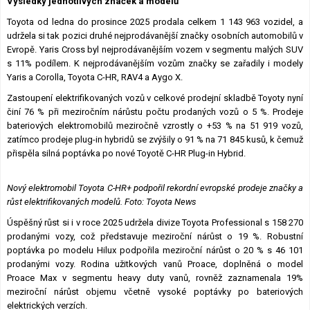
Výsledky jednotlivých značek a modelů
Toyota od ledna do prosince 2025 prodala celkem 1 143 963 vozidel, a
udržela si tak pozici druhé nejprodávanější značky osobních automobilů v
Evropě. Yaris Cross byl nejprodávanějším vozem v segmentu malých SUV
s 11% podílem. K nejprodávanějším vozům značky se zařadily i modely
Yaris a Corolla, Toyota C-HR, RAV4 a Aygo X.
Zastoupení elektrifikovaných vozů v celkové prodejní skladbě Toyoty nyní
činí 76 % při meziročním nárůstu počtu prodaných vozů o 5 %. Prodeje
bateriových elektromobilů meziročně vzrostly o +53 % na 51 919 vozů,
zatímco prodeje plug-in hybridů se zvýšily o 91 % na 71 845 kusů, k čemuž
přispěla silná poptávka po nové Toyotě C-HR Plug-in Hybrid.
Nový elektromobil Toyota C-HR+ podpořil rekordní evropské prodeje značky a
růst elektrifikovaných modelů. Foto: Toyota News
Úspěšný růst si i v roce 2025 udržela divize Toyota Professional s 158 270
prodanými vozy, což představuje meziroční nárůst o 19 %. Robustní
poptávka po modelu Hilux podpořila meziroční nárůst o 20 % s 46 101
prodanými vozy. Rodina užitkových vanů Proace, doplněná o model
Proace Max v segmentu heavy duty vanů, rovněž zaznamenala 19%
meziroční nárůst objemu včetně vysoké poptávky po bateriových
elektrických verzích.