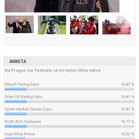
ANKETA
Na Prague Car Festivalu se mi nejvíc líbila sekce
Eibach Tuning Expo
16.87 %
Orlen Oil Racing Expo
16.81 %
Spies Hecker Classic Expo
16.81 %
Pirelli Auto Exclusive
16.73 %
Liqui Moly Arena
16.32 %