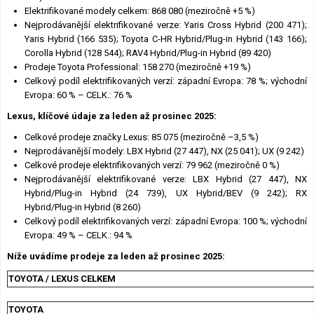
Elektrifikované modely celkem: 868 080 (meziročně +5 %)
Nejprodávanější elektrifikované verze: Yaris Cross Hybrid (200 471);
Yaris Hybrid (166 535); Toyota C-HR Hybrid/Plug-in Hybrid (143 166);
Corolla Hybrid (128 544); RAV4 Hybrid/Plug-in Hybrid (89 420)
Prodeje Toyota Professional: 158 270 (meziročně +19 %)
Celkový podíl elektrifikovaných verzí: západní Evropa: 78 %; východní
Evropa: 60 % – CELK.: 76 %
Lexus, klíčové údaje za leden až prosinec 2025:
Celkové prodeje značky Lexus: 85 075 (meziročně –3,5 %)
Nejprodávanější modely: LBX Hybrid (27 447), NX (25 041); UX (9 242)
Celkové prodeje elektrifikovaných verzí: 79 962 (meziročně 0 %)
Nejprodávanější elektrifikované verze: LBX Hybrid (27 447), NX
Hybrid/Plug-in Hybrid (24 739), UX Hybrid/BEV (9 242); RX
Hybrid/Plug-in Hybrid (8 260)
Celkový podíl elektrifikovaných verzí: západní Evropa: 100 %; východní
Evropa: 49 % – CELK.: 94 %
Níže uvádíme prodeje za leden až prosinec 2025:
TOYOTA / LEXUS CELKEM
TOYOTA