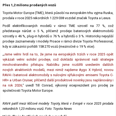
Přes 1,2 milionu prodaných vozů
Toyota Motor Europe (TME), která působí na evropském trhu vyjma Ruska,
prodala v roce 2025 rekordních 1 229 038 vozidel značek Toyota a Lexus.
Podíl elektrifikovaných modelů v rámci TME vzrostl na 77 %, což
představuje nárůst o 5 %, přičemž prodeje bateriových elektromobilů
vzrostly o 46 %, plug-in hybridů o 76 % a hybridů o 3 %. Historicky nejvyšší
prodeje zaznamenaly i modely Proace v rámci divize Toyota Professional,
kdy si zákazníci pořídili 158 270 vozů (meziročně o 19 % více).
„
Jsme velmi hrdí na to, že jsme na evropských trzích v roce 2025 opět
vykázali velmi solidní prodeje, což dokládá správnost naší strategie
mnohostranného přístupu. Nabídku jsme rozšířili uvedením dalších
nových atraktivních modelů, mezi nimiž najdeme Aygo X Hybrid, novou
RAV4 i bateriové elektromobily s nulovými výfukovými emisemi Toyota C-
HR+ a Urban Cruiser, přičemž další produktové novinky jsou naplánovány i
na rok 2026,
“ uvedl Till Conrad, výkonný viceprezident pro prodej ze
společnosti Toyota Motor Europe.
RAV4 patří mezi klíčové modely Toyoty, která v Evropě v roce 2025 prodala
rekordních 1,23 milionu vozů.
Foto: Toyota News