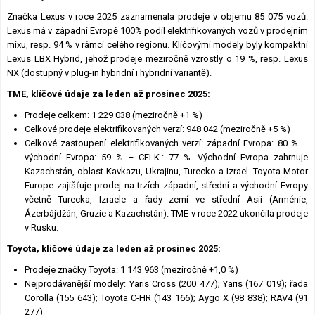
Značka Lexus v roce 2025 zaznamenala prodeje v objemu 85 075 vozů.
Lexus má v západní Evropě 100% podíl elektrifikovaných vozů v prodejním
mixu, resp. 94 % v rámci celého regionu. Klíčovými modely byly kompaktní
Lexus LBX Hybrid, jehož prodeje meziročně vzrostly o 19 %, resp. Lexus
NX (dostupný v plug-in hybridní i hybridní variantě).
TME, klíčové údaje za leden až prosinec 2025:
Prodeje celkem: 1 229 038 (meziročně +1 %)
Celkové prodeje elektrifikovaných verzí: 948 042 (meziročně +5 %)
Celkové zastoupení elektrifikovaných verzí: západní Evropa: 80 % –
východní Evropa: 59 % – CELK.: 77 %. Východní Evropa zahrnuje
Kazachstán, oblast Kavkazu, Ukrajinu, Turecko a Izrael. Toyota Motor
Europe zajišťuje prodej na trzích západní, střední a východní Evropy
včetně Turecka, Izraele a řady zemí ve střední Asii (Arménie,
Ázerbájdžán, Gruzie a Kazachstán). TME v roce 2022 ukončila prodeje
v Rusku.
Toyota, klíčové údaje za leden až prosinec 2025:
Prodeje značky Toyota: 1 143 963 (meziročně +1,0 %)
Nejprodávanější modely: Yaris Cross (200 477); Yaris (167 019); řada
Corolla (155 643); Toyota C-HR (143 166); Aygo X (98 838); RAV4 (91
277)