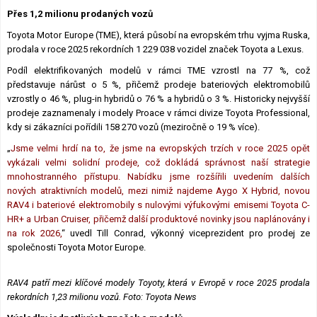
Přes 1,2 milionu prodaných vozů
Toyota Motor Europe (TME), která působí na evropském trhu vyjma Ruska,
prodala v roce 2025 rekordních 1 229 038 vozidel značek Toyota a Lexus.
Podíl elektrifikovaných modelů v rámci TME vzrostl na 77 %, což
představuje nárůst o 5 %, přičemž prodeje bateriových elektromobilů
vzrostly o 46 %, plug-in hybridů o 76 % a hybridů o 3 %. Historicky nejvyšší
prodeje zaznamenaly i modely Proace v rámci divize Toyota Professional,
kdy si zákazníci pořídili 158 270 vozů (meziročně o 19 % více).
„
Jsme velmi hrdí na to, že jsme na evropských trzích v roce 2025 opět
vykázali velmi solidní prodeje, což dokládá správnost naší strategie
mnohostranného přístupu. Nabídku jsme rozšířili uvedením dalších
nových atraktivních modelů, mezi nimiž najdeme Aygo X Hybrid, novou
RAV4 i bateriové elektromobily s nulovými výfukovými emisemi Toyota C-
HR+ a Urban Cruiser, přičemž další produktové novinky jsou naplánovány i
na rok 2026,
“ uvedl Till Conrad, výkonný viceprezident pro prodej ze
společnosti Toyota Motor Europe.
RAV4 patří mezi klíčové modely Toyoty, která v Evropě v roce 2025 prodala
rekordních 1,23 milionu vozů.
Foto: Toyota News