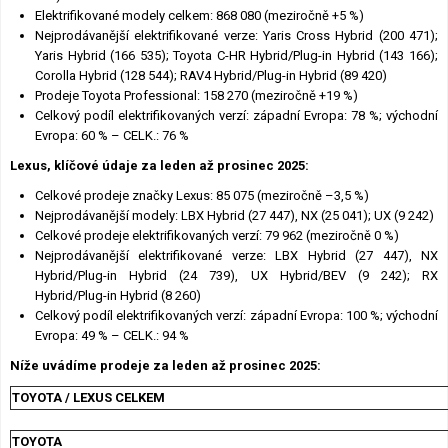
Elektrifikované modely celkem: 868 080 (meziročně +5 %)
Nejprodávanější elektrifikované verze: Yaris Cross Hybrid (200 471);
Yaris Hybrid (166 535); Toyota C-HR Hybrid/Plug-in Hybrid (143 166);
Corolla Hybrid (128 544); RAV4 Hybrid/Plug-in Hybrid (89 420)
Prodeje Toyota Professional: 158 270 (meziročně +19 %)
Celkový podíl elektrifikovaných verzí: západní Evropa: 78 %; východní
Evropa: 60 % – CELK.: 76 %
Lexus, klíčové údaje za leden až prosinec 2025:
Celkové prodeje značky Lexus: 85 075 (meziročně –3,5 %)
Nejprodávanější modely: LBX Hybrid (27 447), NX (25 041); UX (9 242)
Celkové prodeje elektrifikovaných verzí: 79 962 (meziročně 0 %)
Nejprodávanější elektrifikované verze: LBX Hybrid (27 447), NX
Hybrid/Plug-in Hybrid (24 739), UX Hybrid/BEV (9 242); RX
Hybrid/Plug-in Hybrid (8 260)
Celkový podíl elektrifikovaných verzí: západní Evropa: 100 %; východní
Evropa: 49 % – CELK.: 94 %
Níže uvádíme prodeje za leden až prosinec 2025:
TOYOTA / LEXUS CELKEM
TOYOTA