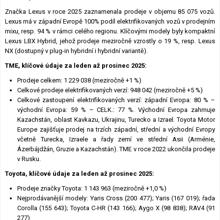
Značka Lexus v roce 2025 zaznamenala prodeje v objemu 85 075 vozů.
Lexus má v západní Evropě 100% podíl elektrifikovaných vozů v prodejním
mixu, resp. 94 % v rámci celého regionu. Klíčovými modely byly kompaktní
Lexus LBX Hybrid, jehož prodeje meziročně vzrostly o 19 %, resp. Lexus
NX (dostupný v plug-in hybridní i hybridní variantě).
TME, klíčové údaje za leden až prosinec 2025:
Prodeje celkem: 1 229 038 (meziročně +1 %)
Celkové prodeje elektrifikovaných verzí: 948 042 (meziročně +5 %)
Celkové zastoupení elektrifikovaných verzí: západní Evropa: 80 % –
východní Evropa: 59 % – CELK.: 77 %. Východní Evropa zahrnuje
Kazachstán, oblast Kavkazu, Ukrajinu, Turecko a Izrael. Toyota Motor
Europe zajišťuje prodej na trzích západní, střední a východní Evropy
včetně Turecka, Izraele a řady zemí ve střední Asii (Arménie,
Ázerbájdžán, Gruzie a Kazachstán). TME v roce 2022 ukončila prodeje
v Rusku.
Toyota, klíčové údaje za leden až prosinec 2025:
Prodeje značky Toyota: 1 143 963 (meziročně +1,0 %)
Nejprodávanější modely: Yaris Cross (200 477); Yaris (167 019); řada
Corolla (155 643); Toyota C-HR (143 166); Aygo X (98 838); RAV4 (91
277)