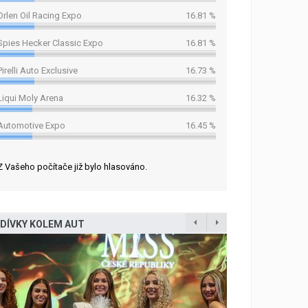
Orlen Oil Racing Expo
16.81 %
Spies Hecker Classic Expo
16.81 %
Pirelli Auto Exclusive
16.73 %
Liqui Moly Arena
16.32 %
Automotive Expo
16.45 %
Z Vašeho počítače již bylo hlasováno.
DÍVKY KOLEM AUT