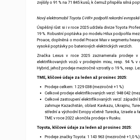
zvýšily o 91 % na 71 845 kusů, k čemuž přispěla silná po
Nový elektromobil Toyota C-HR+ podpořil rekordní evropské
Úspěšný růst si i v roce 2025 udržela divize Toyota Prof
19 %. Robustní poptávka po modelu Hilux podpořila mezi
Proace, doplněná o model Proace Max v segmentu heavy
vysoké poptávky po bateriových elektrických verzích.
Značka Lexus v roce 2025 zaznamenala prodeje v
elektrifikovaných vozů v prodejním mixu, resp. 94 % 
Hybrid, jehož prodeje meziročně vzrostly o 19 %, resp. Lex
TME, klíčové údaje za leden až prosinec 2025:
Prodeje celkem: 1 229 038 (meziročně +1 %)
Celkové prodeje elektrifikovaných verzí: 948 042 (me
Celkové zastoupení elektrifikovaných verzí: západní
zahrnuje Kazachstán, oblast Kavkazu, Ukrajinu, Ture
střední a východní Evropy včetně Turecka, Izraele a 
TME v roce 2022 ukončila prodeje v Rusku.
Toyota, klíčové údaje za leden až prosinec 2025:
Prodeje značky Toyota: 1 143 963 (meziročně +1,0 %)