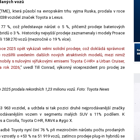
odaných vozů
(TME), která působí na evropském trhu vyjma Ruska, prodala v roce
 038 vozidel značek Toyota a Lexus.
a 77 %, což představuje nárůst o 5 %, přičemž prodeje bateriových
ybridů o 3 %. Historicky nejvyšší prodeje zaznamenaly i modely Proace
ili 158 270 vozů (meziročně o 19 % více).
roce 2025 opět vykázali velmi solidní prodeje, což dokládá správnost
rozšířili uvedením dalších nových atraktivních modelů, mezi nimiž
mobily s nulovými výfukovými emisemi Toyota C-HR+ a Urban Cruiser,
a rok 2026,
“ uvedl Till Conrad, výkonný viceprezident pro prodej ze
e 2025 prodala rekordních 1,23 milionu vozů.
Foto: Toyota News
 963 vozidel, a udržela si tak pozici druhé nejprodávanější značky
jprodávanějším vozem v segmentu malých SUV s 11% podílem. K
s a Corolla, Toyota C-HR, RAV4 a Aygo X.
kladbě Toyoty nyní činí 76 % při meziročním nárůstu počtu prodaných
 vzrostly o +53 % na 51 919 vozů, zatímco prodeje plug-in hybridů se