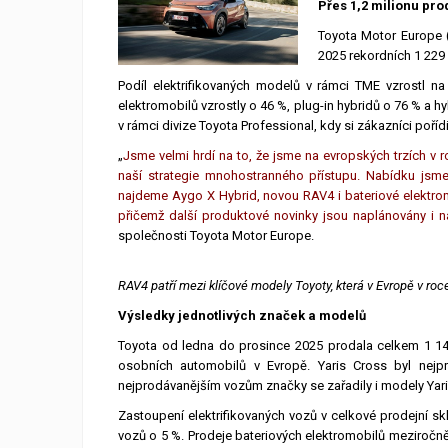
Přes 1,2 milionu pr
Toyota Motor Europe 
2025 rekordních 1 229
Podíl elektrifikovaných modelů v rámci TME vzrostl n
elektromobilů vzrostly o 46 %, plug-in hybridů o 76 % a h
v rámci divize Toyota Professional, kdy si zákazníci poříd
„
Jsme velmi hrdí na to, že jsme na evropských trzích v 
naší strategie mnohostranného přístupu. Nabídku jsme 
najdeme Aygo X Hybrid, novou RAV4 i bateriové elektro
přičemž další produktové novinky jsou naplánovány i n
společnosti Toyota Motor Europe.
RAV4 patří mezi klíčové modely Toyoty, která v Evropě v roc
Výsledky jednotlivých značek a modelů
Toyota od ledna do prosince 2025 prodala celkem 1 143
osobních automobilů v Evropě. Yaris Cross byl ne
nejprodávanějším vozům značky se zařadily i modely Yari
Zastoupení elektrifikovaných vozů v celkové prodejní s
vozů o 5 %. Prodeje bateriových elektromobilů meziročně