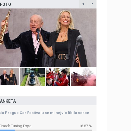
FOTO
ANKETA
Na Prague Car Festivalu se mi nejvíc líbila sekce
Eibach Tuning Expo
16.87 %