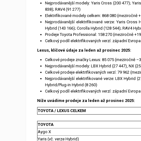
Nejprodávanější modely: Yaris Cross (200 477); Yaris
838); RAV4 (91 277)
Elektrifikované modely celkem: 868 080 (meziročně 
Nejprodávanější elektrifikované verze: Yaris Cross 
Hybrid (143 166); Corolla Hybrid (128 544); RAV4 Hybr
Prodeje Toyota Professional: 158 270 (meziročně +1
Celkový podíl elektrifikovaných verzí: západní Evropa
Lexus, klíčové údaje za leden až prosinec 2025:
Celkové prodeje značky Lexus: 85 075 (meziročně –3
Nejprodávanější modely: LBX Hybrid (27 447), NX (25
Celkové prodeje elektrifikovaných verzí: 79 962 (mez
Nejprodávanější elektrifikované verze: LBX Hybrid (
Hybrid/Plug-in Hybrid (8 260)
Celkový podíl elektrifikovaných verzí: západní Evrop
Níže uvádíme prodeje za leden až prosinec 2025:
TOYOTA / LEXUS CELKEM
TOYOTA
Aygo X
Yaris (vč. verze Hybrid)