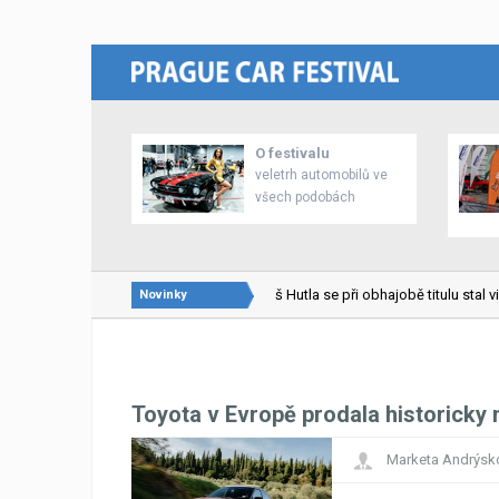
O festivalu
veletrh automobilů ve
všech podobách
22.02.2026
Lukáš Hutla se při obhajobě titulu stal vice
Novinky
Toyota v Evropě prodala historicky n
Marketa Andrýsk