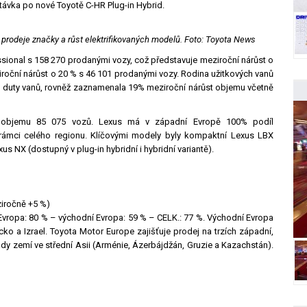
ptávka po nové Toyotě C-HR Plug-in Hybrid.
 prodeje značky a růst elektrifikovaných modelů. Foto: Toyota News
essional s 158 270 prodanými vozy, což představuje meziroční nárůst o
roční nárůst o 20 % s 46 101 prodanými vozy. Rodina užitkových vanů
 duty vanů, rovněž zaznamenala 19% meziroční nárůst objemu včetně
 objemu 85 075 vozů. Lexus má v západní Evropě 100% podíl
v rámci celého regionu. Klíčovými modely byly kompaktní Lexus LBX
us NX (dostupný v plug-in hybridní i hybridní variantě).
ziročně +5 %)
 Evropa: 80 % – východní Evropa: 59 % – CELK.: 77 %. Východní Evropa
cko a Izrael. Toyota Motor Europe zajišťuje prodej na trzích západní,
řady zemí ve střední Asii (Arménie, Ázerbájdžán, Gruzie a Kazachstán).