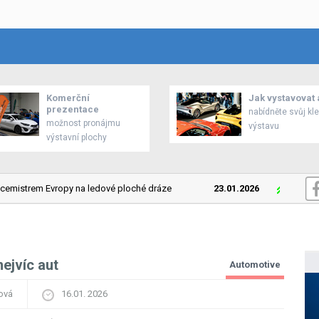
Komerční
Jak vystavovat 
prezentace
nabídněte svůj kl
možnost pronájmu
výstavu
výstavní plochy
mistrem Evropy na ledové ploché dráze
23.01.2026
Mitsubishi
ejvíc aut
Automotive
ová
16.01. 2026