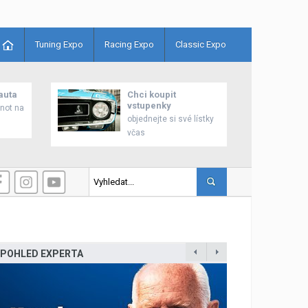
Tuning Expo
Racing Expo
Classic Expo
auta
Chci koupit
vstupenky
enot na
objednejte si své lístky
včas
 zahájilo prodej nového modelu Grandis
POHLED EXPERTA