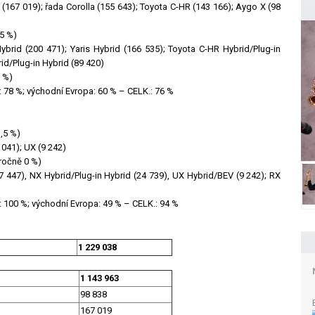
 (167 019); řada Corolla (155 643); Toyota C-HR (143 166); Aygo X (98
+5 %)
Hybrid (200 471); Yaris Hybrid (166 535); Toyota C-HR Hybrid/Plug-in
id/Plug-in Hybrid (89 420)
9 %)
: 78 %; východní Evropa: 60 % – CELK.: 76 %
,5 %)
 041); UX (9 242)
iročně 0 %)
27 447), NX Hybrid/Plug-in Hybrid (24 739), UX Hybrid/BEV (9 242); RX
a: 100 %; východní Evropa: 49 % – CELK.: 94 %
1 229 038
1 143 963
98 838
167 019