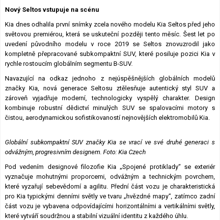
Nový Seltos vstupuje na scénu
Kia dnes odhalila první snímky zcela nového modelu Kia Seltos před jeho
světovou premiérou, která se uskuteční později tento měsíc. Šest let po
uvedení původního modelu v roce 2019 se Seltos znovuzrodil jako
kompletně přepracované subkompaktní SUV, které posiluje pozici Kia v
rychle rostoucím globálním segmentu B-SUV.
Navazující na odkaz jednoho z nejúspěšnějších globálních modelů
značky Kia, nová generace Seltosu ztělesňuje autentický styl SUV a
zároveň vyjadřuje moderní, technologicky vyspělý charakter. Design
kombinuje robustní dědictví minulých SUV se spalovacími motory s
čistou, aerodynamickou sofistikovaností nejnovějších elektromobilů Kia.
Globální subkompaktní SUV značky Kia se vrací ve své druhé generaci s
odvážným, progresivním designem.
Foto: Kia Czech
Pod vedením designové filozofie Kia „Spojené protiklady“ se exteriér
vyznačuje mohutnými proporcemi, odvážným a technickým povrchem,
které vyzařují sebevědomí a agilitu. Přední část vozu je charakteristická
pro Kia typickými denními světly ve tvaru „hvězdné mapy“, zatímco zadní
část vozu je vybavena odpovídajícími horizontálními a vertikálními světly,
které vytváří soudržnou a stabilní vizuální identitu z každého úhlu.