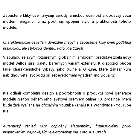
Zapuštěné kliky dveří zvyšují aerodynamickou účinnost a dodávají vozu
moderní eleganci, čímž podtrhují spojení stylu a praktičnosti tohoto
modelu.
Charakteristické osvětlení „hvězdné mapy“ a zapuštěné kliky dveří podtrhují
praktickou, ale stylovou identitu.
Foto: Kia Czech
V souladu se svými rozšířenými globálními ambicemi představí zcela nový
model Seltos širší paletu barevných variant exteriéru. K dispozici budou
také charakteristické výbavy, jako XLine a GT-Line, které zákazníkům
nabídnou větší svobodu při sebevědomém vyjádření individuality.
Kia odhalí kompletní design a podrobnosti o produktu nové generace
modelu Seltos během jeho světové premiéry online 10. prosince, která
bude živě vysílána na oficiálním Youtube kanálu Kia Worldwide - YouTube
Kia.
Autentický vzhled SUV doplněný elegantními, futuristickými prvky
inspirovanými nejnovějšími elektromobily Kia. Foto: Kia Czech