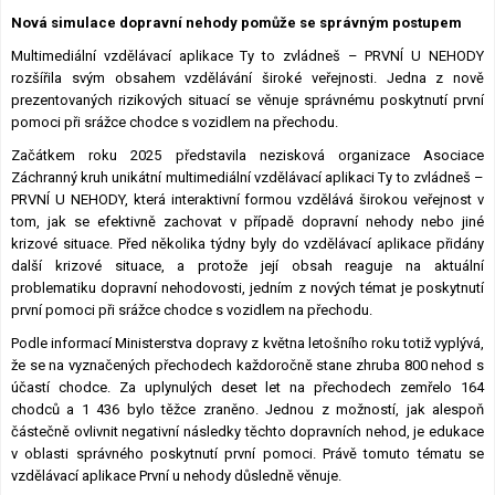
Nová simulace dopravní nehody pomůže se správným postupem
Multimediální vzdělávací aplikace Ty to zvládneš – PRVNÍ U NEHODY
rozšířila svým obsahem vzdělávání široké veřejnosti. Jedna z nově
prezentovaných rizikových situací se věnuje správnému poskytnutí první
pomoci při srážce chodce s vozidlem na přechodu.
Začátkem roku 2025 představila nezisková organizace Asociace
Záchranný kruh unikátní multimediální vzdělávací aplikaci Ty to zvládneš –
PRVNÍ U NEHODY, která interaktivní formou vzdělává širokou veřejnost v
tom, jak se efektivně zachovat v případě dopravní nehody nebo jiné
krizové situace. Před několika týdny byly do vzdělávací aplikace přidány
další krizové situace, a protože její obsah reaguje na aktuální
problematiku dopravní nehodovosti, jedním z nových témat je poskytnutí
první pomoci při srážce chodce s vozidlem na přechodu.
Podle informací Ministerstva dopravy z května letošního roku totiž vyplývá,
že se na vyznačených přechodech každoročně stane zhruba 800 nehod s
účastí chodce. Za uplynulých deset let na přechodech zemřelo 164
chodců a 1 436 bylo těžce zraněno. Jednou z možností, jak alespoň
částečně ovlivnit negativní následky těchto dopravních nehod, je edukace
v oblasti správného poskytnutí první pomoci. Právě tomuto tématu se
vzdělávací aplikace První u nehody důsledně věnuje.