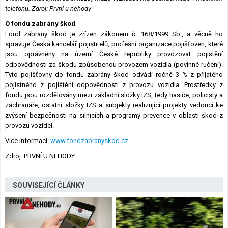
telefonu.
Zdroj:
První u nehody
O fondu zabrány škod
Fond zábrany škod je zřízen zákonem č. 168/1999 Sb., a věcně ho
spravuje Česká kancelář pojistitelů, profesní organizace pojišťoven, které
jsou oprávněny na území České republiky provozovat pojištění
odpovědnosti za škodu způsobenou provozem vozidla (povinné ručení).
Tyto pojišťovny do fondu zabrány škod odvádí ročně 3 % z přijatého
pojistného z pojištění odpovědnosti z provozu vozidla. Prostředky z
fondu jsou rozdělovány mezi základní složky IZS, tedy hasiče, policisty a
záchranáře, ostatní složky IZS a subjekty realizující projekty vedoucí ke
zvýšení bezpečnosti na silnicích a programy prevence v oblasti škod z
provozu vozidel.
Více informací:
www.fondzabranyskod.cz
Zdroj: PRVNÍ U NEHODY
SOUVISEJÍCÍ ČLÁNKY