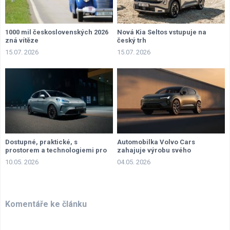
1000 mil československých 2026
Nová Kia Seltos vstupuje na
zná vítěze
český trh
15.07. 2026
15.07. 2026
Dostupné, praktické, s
Automobilka Volvo Cars
prostorem a technologiemi pro
zahajuje výrobu svého
každého
elektrického SUV
10.05. 2026
04.05. 2026
Komentáře ke článku