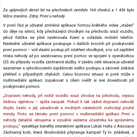
Za uplynulých deset let na přechodech zemřelo 164 chodců a 1 436 bylo
těžce zraněno. Zdroj: První u nehody
V první fázi je uživatel zmíněné aplikace formou krátkého videa „vtažen“
do děje na silnici, kdy přecházející chodkyni na přechodu srazí vozidlo,
jehož řidička se plně nevěnovala řízení a ovládala mobilní telefon.
Následně uživatel aplikace postupuje v dalších krocích při poskytování
první pomoci – volí vlastní postup při ošetření chodkyně, a to od zajištění
místa nehody až po asistovanou první pomoc ve spojení s operátorkou
IZS do příjezdu vozidla záchranné služby. V závěru celé situace je uživatel
seznámen s vyhodnocením úspěšnosti svého postupu a zároveň získává
přehled o případných chybách. Celou krizovou situaci si poté může v
multimediální aplikaci zopakovat s cílem ověřit si své dovednosti při
poskytování pomoci.
„
Dopravní nehody, při nichž vozidlo srazí chodce na přechodu, nejsou
žádnou výjimkou – spíše naopak. Pokud k tak vážné dopravní nehodě
dojde, často o její závažnosti a možných následcích rozhodují pouhé
minuty. Proto se tématu první pomoci v multimediální aplikaci První u
nehody detailně věnujeme a vizuálně vedeme účastníka ke správnému
postupu,
“ vysvětluje benefity interaktivní aplikace Lukáš Hutta z Asociace
Záchranný kruh, která dlouhodobě připravuje kampaň Ty to zvládneš, a