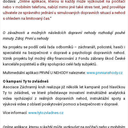
dodává: „
Online aplikace, kterou si každý může vyzkoušet na počítači
nebo v mobilním telefonu, nabízí mimo jiné také stres test, jenž prověřuje
uživatele ze správného jednání u simulovaných dopravních situací a nehod
s ohledem na limitovaný čas.
“
O závažnosti a možných následcích dopravní nehody rozhodují pouhé
minuty. Zdroj:
První u nehody
Na projektu se podílí celá řada odborníků – záchranáři, policisté, hasiči i
specialisté na bezpečnost v dopravě a psychologii dopravních nehod.
Vznik projektu byl možný díky financování z Fondu zábrany škod České
kanceláře pojistitelů a díky spolupráci celé řady subjektů.
Multimediální aplikaci PRVNÍ U NEHODY naleznete:
www.prvniunehody.cz
O kampani Ty to zvládneš
Asociace Záchranný kruh realizuje již několik let kampaně pod hlavičkou
Ty to zvládneš, ve které představuje inovativní instruktážně analytická
videa vycházející z reálných dopravních nehod, instruktážní spoty a
výuková videa z oblastí poskytování pomoci a bezpečnosti v dopravě.
Více informací:
www.tytozvladnes.cz
Online aplikace, kterou si každý může vyzkoušet na počítači nebo v mobilním