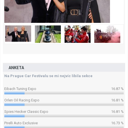
ANKETA
Na Prague Car Festivalu se mi nejvíc líbila sekce
Eibach Tuning Expo
16.87 %
Orlen Oil Racing Expo
16.81 %
Spies Hecker Classic Expo
16.81 %
Pirelli Auto Exclusive
16.73 %