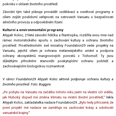
pokroku v oblasti životního prostředí.
Závodní tým také plánuje provádět vzdělávací a osvětové programy s
cílem zvýšit povědomí veřejnosti na ostrovech Vanuatu o bezpečnosti
silničního provozu a odpovědném řízení.
Kulturní a environmentální programy
Aliyyah Koloc, 21letá závodní řidička a filantropka, rozšířila svou misi nad
rámec motoristického sportu o zachování kultury a ochranu životního
prostředí. Prostřednictvím své iniciativy Foundation29 vede projekty na
Vanuatu, jejichž cílem je ochrana melanesijského umění a podpora
ochrany ekosystémů mangrovových porostů v Tichomoří. Ty jsou
důležitými přírodními stanovišti poskytujícími ochranu pobřeží a
zachovávajícími biologickou rozmanitost.
V rámci Foundation29 Aliyyah Koloc aktivně podporuje ochranu kultury a
životního prostředí.
Foto: Buggyra
„
Po pobytu na Vanuatu na začátku tohoto roku jsem na vlastní oči viděla,
jak hluboký dopad má změna klimatu na místní životní prostředí,
“ řekla
Aliyyah Koloc, zakladatelka nadace Foundation29. „
Bylo tedy přirozené, že
první projekt mé nadace se zaměřuje na zachování krásy a odolnosti
vanuatské krajiny.
“