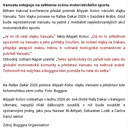
Vanuatu vstupuje na světovou scénu motoristického sportu
Během tiskové konference předal premiér Aliyyah Koloc národní vlajku
Vanuatu. Tuto vlajku ponese na Rallye Dakar 2026 v Saúdské Arábii, čímž
bude reprezentovat Vanuatu na jedné z mediálně nejsledovanějších akcí
motoristického sportu.
„
Je mi ctí nést vlajku Vanuatu,
“ řekla Aliyyah Koloc. „
Dá mi to příležitost
upozornit na Vanuatu a jeho potřeby. Doufám, že nošení vlajky na Dakaru
přispěje alespoň malou měrou k ochraně biologické rozmanitosti a
pobřeží Vanuatu.
“
Ctihodný Jotham Napat uzavřel: „
Tento symbolický čin zařadí naši zemi do
globální motoristické komunity a představí Vanuatu na světové scéně.
Tichomoří má svůj hlas a Buggyra nám pomůže ho nést do světa.
“
Na Rallye Dakar 2026 ponese Aliyyah Koloc vlajku Vanuatu a představí tuto
tichomořskou zemi světu. Foto: Buggyra
Aliyyah Koloc odstartuje v lednu 2026 do své čtvrté Rally Dakar v kategorii
Ultimate, nejvyšší třídě dálkových soutěží, v níž bude soutěžit s
významnými jmény, jako jsou Nasser Al-Attiyah, Sebastien Loeb a Carlos
Sainz senior.
Zdroj: Buggyra Organisation