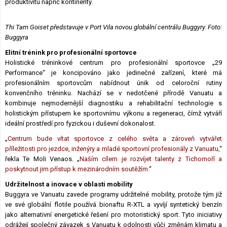
produktivitu napříč kontinenty.
Thi Tam Goiset představuje v Port Vila novou globální centrálu Buggyry.
Foto:
Buggyra
Elitní trénink pro profesionální sportovce
Holistické tréninkové centrum pro profesionální sportovce „29
Performance“ je koncipováno jako jedinečné zařízení, které má
profesionálním sportovcům nabídnout únik od celoroční rutiny
konvenčního tréninku. Nachází se v nedotčené přírodě Vanuatu a
kombinuje nejmodernější diagnostiku a rehabilitační technologie s
holistickým přístupem ke sportovnímu výkonu a regeneraci, čímž vytváří
ideální prostředí pro fyzickou i duševní dokonalost.
„
Centrum bude vítat sportovce z celého světa a zároveň vytvářet
příležitosti pro jezdce, inženýry a mladé sportovní profesionály z Vanuatu,
“
řekla Te Moli Venaos. „
Naším cílem je rozvíjet talenty z Tichomoří a
poskytnout jim přístup k mezinárodním soutěžím.
“
Udržitelnost a inovace v oblasti mobility
Buggyra ve Vanuatu zavede programy udržitelné mobility, protože tým již
ve své globální flotile používá bionaftu R-XTL a vyvíjí syntetický benzín
jako alternativní energetické řešení pro motoristický sport. Tyto iniciativy
odrážejí společný závazek s Vanuatu k odolnosti vůči změnám klimatu a