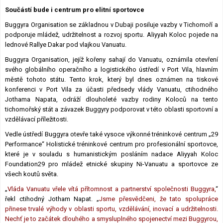
Součástí bude i centrum pro elitní sportovce
Buggyra Organisation se základnou v Dubaji posiluje vazby v Tichomoří a
podporuje mládež, udržitelnost a rozvoj sportu. Aliyyah Koloc pojede na
lednové Rallye Dakar pod vlajkou Vanuatu.
Buggyra Organisation, jejíž kořeny sahají do Vanuatu, oznámila otevření
svého globálního operačního a logistického ústředí v Port Vila, hlavním
městě tohoto státu. Tento krok, který byl dnes oznámen na tiskové
konferenci v Port Vila za účasti předsedy vlády Vanuatu, ctihodného
Jothama Napata, odráží dlouholeté vazby rodiny Koloců na tento
tichomořský stát a závazek Buggyry podporovat v této oblasti sportovní a
vzdělávací příležitosti.
Vedle ústředí Buggyra otevře také vysoce výkonné tréninkové centrum „29
Performance“ Holistické tréninkové centrum pro profesionální sportovce,
které je v souladu s humanistickým posláním nadace Aliyyah Koloc
Foundation29 pro mládež etnické skupiny Ni-Vanuatu a sportovce ze
všech koutů světa.
„
Vláda Vanuatu vřele vítá přítomnost a partnerství společnosti Buggyra,
“
řekl ctihodný Jotham Napat. „
Jsme přesvědčeni, že tato spolupráce
přinese trvalé výhody v oblasti sportu, vzdělávání, inovací a udržitelnosti.
Nechť je to začátek dlouhého a smysluplného spojenectví mezi Buggyrou,