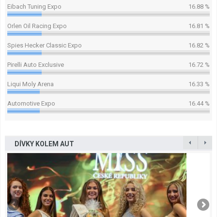
Eibach Tuning Expo
16.88 %
Orlen Oil Racing Expo
16.81 %
Spies Hecker Classic Expo
16.82 %
Pirelli Auto Exclusive
16.72 %
Liqui Moly Arena
16.33 %
Automotive Expo
16.44 %
DÍVKY KOLEM AUT