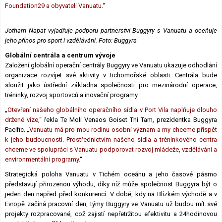
Foundation29 a obyvateli Vanuatu.
“
Jotham Napat vyjadřuje podporu partnerství Buggyry s Vanuatu a oceňuje
jeho přínos pro sport i vzdělávání.
Foto: Buggyra
Globální centrála a centrum vývoje
Založení globální operační centrály Buggyry ve Vanuatu ukazuje odhodlání
organizace rozvíjet své aktivity v tichomořské oblasti. Centrála bude
sloužit jako ústřední základna společnosti pro mezinárodní operace,
tréninky, rozvoj sportovců a inovační programy
„
Otevření našeho globálního operačního sídla v Port Vila naplňuje dlouho
držené vize,
“ řekla Te Moli Venaos Goiset Thi Tam, prezidentka Buggyra
Pacific. „
Vanuatu má pro mou rodinu osobní význam a my chceme přispět
k jeho budoucnosti. Prostřednictvím našeho sídla a tréninkového centra
chceme ve spolupráci s Vanuatu podporovat rozvoj mládeže, vzdělávání a
environmentální programy.
“
Strategická poloha Vanuatu v Tichém oceánu a jeho časové pásmo
představují přirozenou výhodu, díky níž může společnost Buggyra být o
jeden den napřed před konkurencí. V době, kdy na Blízkém východě a v
Evropě začíná pracovní den, týmy Buggyry ve Vanuatu už budou mít své
projekty rozpracované, což zajistí nepřetržitou efektivitu a 24hodinovou