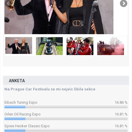
ANKETA
Na Prague Car Festivalu se mi nejvíc líbila sekce
Eibach Tuning Expo
16.86 %
Orlen Oil Racing Expo
16.81 %
Spies Hecker Classic Expo
16.81 %