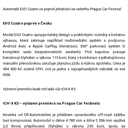
Automobil EVO Cuatro se poprvé představí na veletrhu Prague Car Festival
EVO Cuatro poprvé v Česku
Model EVO Cuatro spojuje italský design s praktickými rozměry a bohatou
výbavou, která zahrnuje například multimediální systém s podporou
Android Auto a Apple CarPlay, klimatizaci, 360° parkovací systém či
kompletní sadu bezpečnostních asistentů. Pod kapotou pracuje
benzinový čtyřválec o výkonu 115 koní, který v kombinaci s pětistupňovou
manuální převodovkou zaručuje plynulou jízdu a nízkou spotřebu. Cena je
494 900 Kč včetně DPH, což je jedna z nejzajímavějších nabídek ve své
třídě.
Výstavní premiéru bude mít také vůz ICH-X K3
ICH-X K3 – výstavní premiéra na Prague Car Festivalu
Novinka od DR Automobiles je příslibem opravdového off-road zážitku
bez kompromisů. Automobil o délce 4 785 mm a šířce 2 006 mm využívá
2,0 litrový přeplňovaný čtyřválec o výkonu 245 koní, spolu se