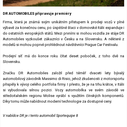
DR AUTOMOBILES připravuje premiéry
Firma, která je známá svým unikátním přístupem k prodeji vozů v plné
výbavě za konečnou cenu, po úspěšné štaci v domovské Itálii expanduje i
do ostatních evropských států. Mezi prvními si mohou vozidla ze stáje DR
Automobiles vyzkoušet zákazníci v Česku a na Slovensku. A některé z
modelů si mohou poprvé prohlédnout návštěvníci Prague Car Festivalu.
Prodejní síť má do konce roku čítat deset poboček, z toho dvě na
Slovensku.
Značku DR Automobiles založil před téměř dvaceti lety bývalý
automobilový závodník Massimo di Risio, jehož zkušenosti z motorsportu
přispěly k vývoji celého portfolia firmy. I přesto, že je na trhu krátce, v Itálii
si vybudovala silnou pozici. Vozy automobilka ve svém závodě ve
středoitalském regionu Molise vyrábí s využitím čínských komponentů.
Díky tomu může nabídnout moderní technologie za dostupné ceny.
V nabídce DR je i tento automobil Sportequipe 8