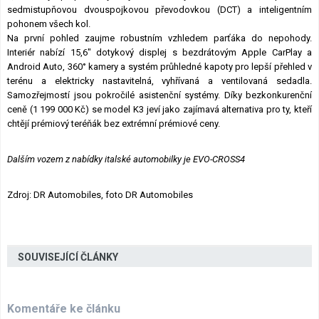
sedmistupňovou dvouspojkovou převodovkou (DCT) a inteligentním
pohonem všech kol.
Na první pohled zaujme robustním vzhledem parťáka do nepohody.
Interiér nabízí 15,6" dotykový displej s bezdrátovým Apple CarPlay a
Android Auto, 360° kamery a systém průhledné kapoty pro lepší přehled v
terénu a elektricky nastavitelná, vyhřívaná a ventilovaná sedadla.
Samozřejmostí jsou pokročilé asistenční systémy. Díky bezkonkurenční
ceně (1 199 000 Kč) se model K3 jeví jako zajímavá alternativa pro ty, kteří
chtějí prémiový teréňák bez extrémní prémiové ceny.
Dalším vozem z nabídky italské automobilky je EVO-CROSS4
Zdroj: DR Automobiles, foto DR Automobiles
SOUVISEJÍCÍ ČLÁNKY
Komentáře ke článku