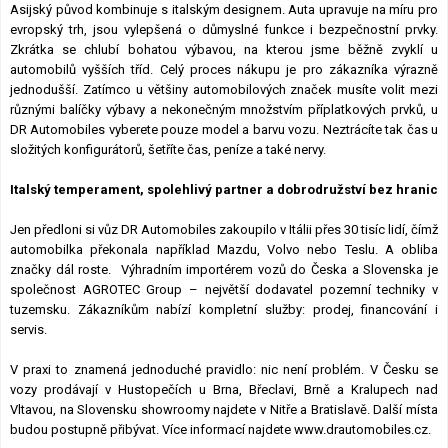
Asijský původ kombinuje s italským designem. Auta upravuje na míru pro
evropský trh, jsou vylepšená o důmyslné funkce i bezpečnostní prvky.
Zkrátka se chlubí bohatou výbavou, na kterou jsme běžně zvyklí u
automobilů vyšších tříd. Celý proces nákupu je pro zákazníka výrazně
jednodušší. Zatímco u většiny automobilových značek musíte volit mezi
různými balíčky výbavy a nekonečným množstvím příplatkových prvků, u
DR Automobiles vyberete pouze model a barvu vozu. Neztrácíte tak čas u
složitých konfigurátorů, šetříte čas, peníze a také nervy.
Italský temperament, spolehlivý partner a dobrodružství bez hranic
Jen předloni si vůz DR Automobiles zakoupilo v Itálii přes 30 tisíc lidí, čímž
automobilka překonala například Mazdu, Volvo nebo Teslu. A obliba
značky dál roste. Výhradním importérem vozů do Česka a Slovenska je
společnost AGROTEC Group – největší dodavatel pozemní techniky v
tuzemsku. Zákazníkům nabízí kompletní služby: prodej, financování i
servis.
V praxi to znamená jednoduché pravidlo: nic není problém. V Česku se
vozy prodávají v Hustopečích u Brna, Břeclavi, Brně a Kralupech nad
Vltavou, na Slovensku showroomy najdete v Nitře a Bratislavě. Další místa
budou postupně přibývat. Více informací najdete www.drautomobiles.cz.