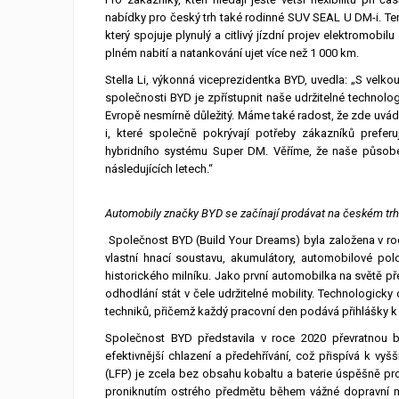
nabídky pro český trh také rodinné SUV SEAL U DM-i. T
který spojuje plynulý a citlivý jízdní projev elektromob
plném nabití a natankování ujet více než 1 000 km.
Stella Li, výkonná viceprezidentka BYD, uvedla: „S velko
společnosti BYD je zpřístupnit naše udržitelné technolo
Evropě nesmírně důležitý. Máme také radost, že zde uv
i, které společně pokrývají potřeby zákazníků preferu
hybridního systému Super DM. Věříme, že naše působen
následujících letech.“
Automobily značky BYD se začínají prodávat na českém tr
Společnost BYD (Build Your Dreams) byla založena v roc
vlastní hnací soustavu, akumulátory, automobilové pol
historického milníku. Jako první automobilka na světě pře
odhodlání stát v čele udržitelné mobility. Technologick
techniků, přičemž každý pracovní den podává přihlášky k
Společnost BYD představila v roce 2020 převratnou bat
efektivnější chlazení a předehřívání, což přispívá k vyšš
(LFP) je zcela bez obsahu kobaltu a baterie úspěšně pro
proniknutím ostrého předmětu během vážné dopravní ne