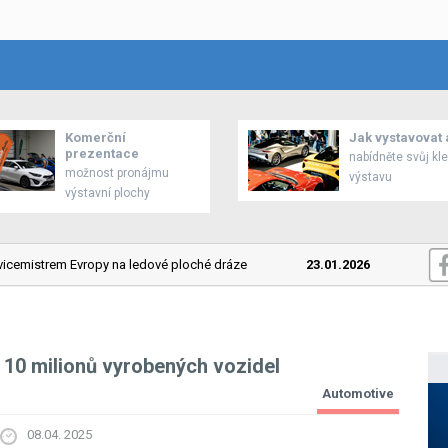
Komerční
Jak vystavovat 
prezentace
nabídněte svůj kl
možnost pronájmu
výstavu
výstavní plochy
cemistrem Evropy na ledové ploché dráze
23.01.2026
Mitsubish
i 10 milionů vyrobených vozidel
Automotive
08.04. 2025