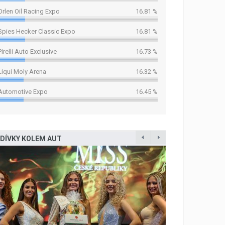
Orlen Oil Racing Expo
16.81 %
Spies Hecker Classic Expo
16.81 %
Pirelli Auto Exclusive
16.73 %
Liqui Moly Arena
16.32 %
Automotive Expo
16.45 %
DÍVKY KOLEM AUT