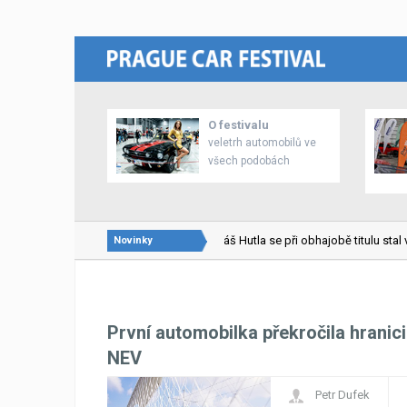
O festivalu
veletrh automobilů ve
všech podobách
22.02.2026
Lukáš Hutla se při obhajobě titulu stal vi
Novinky
První automobilka překročila hranic
NEV
Petr Dufek