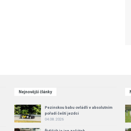
Nejnovější články
Pezinskou babu ovládli v absolutním
pořadí čeští jezdci
04.08. 2026
Řidičák je jen začátek