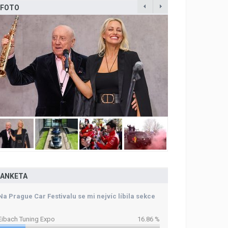
FOTO
ANKETA
Na Prague Car Festivalu se mi nejvíc líbila sekce
Eibach Tuning Expo
16.86 %