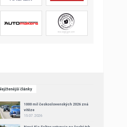
Nejčtenější články
1000 mil československých 2026 zná
vítěze
15.07. 2026
Nová Kia Seltos vstupuje na český trh