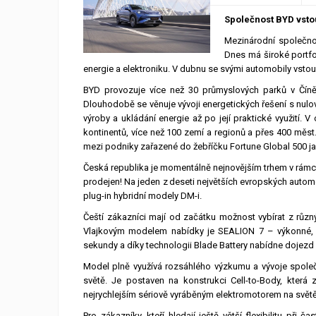
Společnost BYD vstou
Mezinárodní společno
Dnes má široké portfo
energie a elektroniku. V dubnu se svými automobily vstoup
BYD provozuje více než 30 průmyslových parků v Číně,
Dlouhodobě se věnuje vývoji energetických řešení s nulový
výroby a ukládání energie až po její praktické využití. V
kontinentů, více než 100 zemí a regionů a přes 400 měs
mezi podniky zařazené do žebříčku Fortune Global 500 jako
Česká republika je momentálně nejnovějším trhem v rámci
prodejen! Na jeden z deseti největších evropských automob
plug-in hybridní modely DM-i.
Čeští zákazníci mají od začátku možnost vybírat z různ
Vlajkovým modelem nabídky je SEALION 7 – výkonné, pl
sekundy a díky technologii Blade Battery nabídne dojezd
Model plně využívá rozsáhlého výzkumu a vývoje společ
světě. Je postaven na konstrukci Cell-to-Body, která
nejrychlejším sériově vyráběným elektromotorem na světě
Pro zákazníky, kteří hledají ještě větší flexibilitu při 