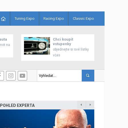
Tuning Expo
Racing Expo
Classic Expo
auta
Chci koupit
vstupenky
enot na
objednejte si své lístky
včas
i zahájilo prodej nového modelu Grandis
POHLED EXPERTA