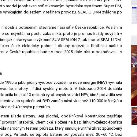
ento model je vybaven sofistikovaným hybridním systémem Super DM,
ilu s vynikajícím dojezdem v reálném provozu. SEAL U DM-i zvládne po
u hrdostí a potěšením otevíráme naši síť v České republice. Posláním
gie co největšímu počtu zákazníků, proto je pro nás každý nový trh v
ádíme jak naše vysoce výkonné SUV SEALION 7, tak model SEAL U DM-
jících čistě elektrický pohon i dlouhý dojezd a flexibilitu našeho
í v České republice bude v roce 2025 dále růst a pokračovat i v
hu
e 1995 a jako jediný výrobce vozidel na nové energie (NEV) vyvinula
ovodiče, motory i řídicí systémy motorů. V listopadu 2024 dosáhla
kročila hranici 10 milionů vyrobených vozidel NEV, čímž potvrdila své
y orientovaná společnost BYD zaměstnává více než 110 000 inženýrů a
 více než 40 novým patentům.
erii Blade Battery. Její plochá, obdélníková konstrukce zajišťuje
í provozní stabilitě. Chemické složení na bázi lithium-železo-fosfátu
šla náročným testem průrazu, který simuluje vnitřní zkrat způsobený
hody. Při testu se teplota baterie pohybovala mezi 30–60 °C, bez