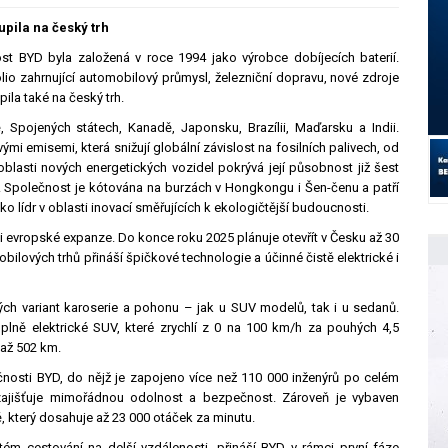
pila na český trh
st BYD byla založená v roce 1994 jako výrobce dobíjecích baterií.
lio zahrnující automobilový průmysl, železniční dopravu, nové zdroje
ila také na český trh.
 Spojených státech, Kanadě, Japonsku, Brazílii, Maďarsku a Indii.
mi emisemi, která snižují globální závislost na fosilních palivech, od
 oblasti nových energetických vozidel pokrývá její působnost již šest
t. Společnost je kótována na burzách v Hongkongu i Šen-čenu a patří
 lídr v oblasti inovací směřujících k ekologičtější budoucnosti.
 evropské expanze. Do konce roku 2025 plánuje otevřít v Česku až 30
ilových trhů přináší špičkové technologie a účinné čistě elektrické i
ých variant karoserie a pohonu – jak u SUV modelů, tak i u sedanů.
ně elektrické SUV, které zrychlí z 0 na 100 km/h za pouhých 4,5
 až 502 km.
nosti BYD, do nějž je zapojeno více než 110 000 inženýrů po celém
 zajišťuje mimořádnou odolnost a bezpečnost. Zároveň je vybaven
, který dosahuje až 23 000 otáček za minutu.
častém cestování na delší vzdálenosti, přináší BYD v rámci první fáze